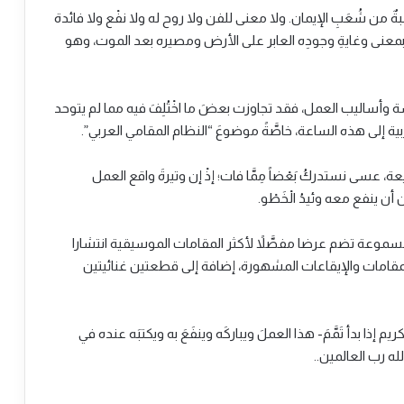
عبةٌ من شُعَبِ الإيمان. ولا معنى للفن ولا روح له ولا نفْع ولا فائدة
به بمعنى وغايةِ وجودِه العابر على الأرض ومصيره بعد الموت، وهو
رسة وأساليب العمل، فقد تجاوزت بعضَ ما اخْتُلِفَ فيه مما لم يتوحد
ة إلى هذه الساعة، خاصَّةً موضوعَ “النظام المقامي العربي”.
 عسى نستدركُ بَعْضاً مِمَّا فات؛ إذْ إن وتيرةَ واقع العمل
 أن ينفع معه وئيدُ الْخَطْو.
مسموعة تضم عرضا مفصَّلاً لأكثر المقامات الموسيقية انتشارا
َ للمقامات والإيقاعات المشهورة، إضافة إلى قطعتين غنائيتين
 إذا بدأ تَمَّمَ- هذا العملَ ويباركَه وينفَعَ به ويكتبَه عنده في
له رب العالمين..