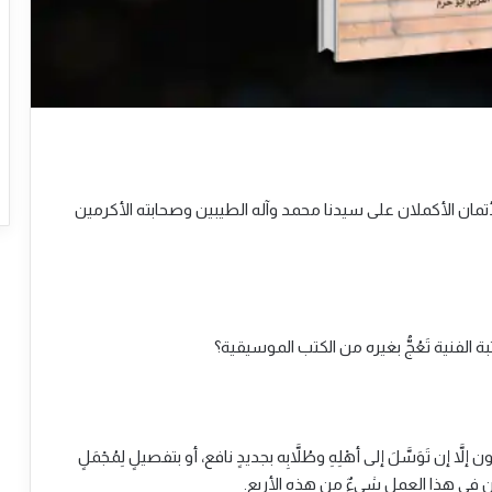
لأتمان الأكملان على سيدنا محمد وآله الطيبين وصحابته الأكرمين
 الفنية تَعُجُّ بغيره من الكتب الموسيقية؟
ن تَوَسَّلَ إلى أهْلِهِ وطُلاَّبِه بجديدٍ نافع، أو بتفصيلٍ لِمُجْمَلٍ
أن يكون في هذا العمل شيءٌ من هذه الأربع.