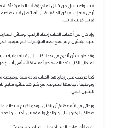
d سلوك سبيلٍ مِن سُبُل العلم؛ وَطَلَبُ العلمِ وبَذْلُهُ ش
تُرجى منه إن لم يكن الدافعَ رضى الله، لِيَصِلَ قلبَ صاح
قريب قريب قريب…
وإِذْ كان من أهداف الكتاب إِمْدادَ الراغبِ بوسائل المما
عليه الباحثون، ولم تنفع معه المؤتمرات الموسيقية العربي
وقد حاولت أن أتدرج في هذا الكتاب إلى غايته بوتيرة سريعة،
الميداني الفني بتحدياته –حاضراً ومستقبَلاً- لَهِيَ أسرعُ من
كما حَرَصْت على إرفاق هذا الكتاب بمادة فنية توضيحية 
وتوظيفاً بأجناسها المتنوعة، مع شواهدَ غنائيةٍ نَمَاذِج
للتحليل الفني.
ورجائي في الله عظيمٌ أن يتقبَّلَ –وهو الكريم سبحانه، والكريم
صحائف الرضوان، لي ولوالديّ وللمؤمنين.. آمين.. والحمد ل
“وإن الله لهادي الذين آمنوا إلى صراط مستقيم”