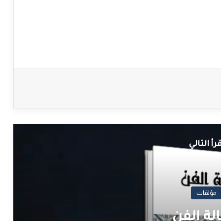
قرأ التالي
مؤلفات
لة الفن