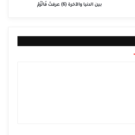
بين الدنيا والآخرة (6) عرفتَ فَالْزَمْ
*