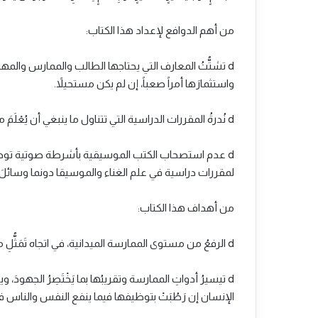
من أهم الدوافع لإعداد هذا الكتاب:
d تشتُّتُ المعارف التي يحتاجها الطالب والممارس والمهت
واستثمارَها أمراً صعباً، إن لم يكن مستحيلاً.
d نُدرةُ المقررات الدراسية التي تتناول ما ينبغي أن يُعْلَمَ من “فن الغناء”، في مقابل كثرة تتناول “الموسيقا النظرية”.
d عدم استصحاب الكتب الموسيقية بأشرطة صوتية توضيح
لمقررات دراسية في علم الغناء والموسيقا دونما وسائل
من أهداف هذا الكتاب:
d الرفعُ من مستوى الممارسة الميدانية، في اتجاه تَمَثُّلِ ما يُحَصِّنُ ذَوَاتِنَا الفنيَّةَ من الأَدْوَاءِ التي تُلَوِّثُ الأذواقَ والأرواح مَعاً.
d تيسيرُ أدواتِ الممارسة وتقريبُها بما يَخْتَصِرُ الجهودَ، وي
الإنسان إن رَطُبَتْ بتوظيفها فيما ينفع النفس والناس ف