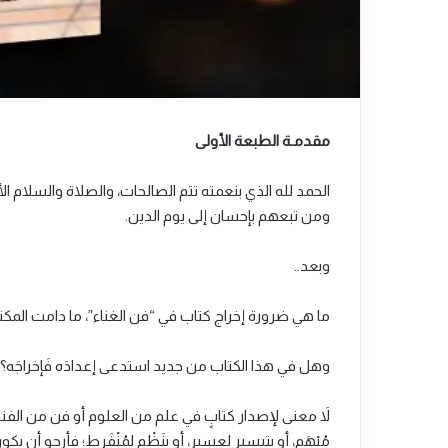
مقدمـة الطبعة الأولى
الحمد لله الذي بنعمته تتم الصالحات، والصلاة والسلام ا
ومن تبعهم بإحسان إلى يوم الدين.
وبعد..
ما هي ضرورة إخراج كتاب في “فن الغناء”، ما دامت المكتبة
وهل في هذا الكتاب من جديد استدعى إعدادَه فَإخراجَه؟
لاَ معنى لإصدار كتابٍ في علم من العلوم أو فن من الفنون إلاَّ إ
مُبْهَمٍ، أو بتيسيرٍ لعسيرٍ، أو بِنَظْمٍ لِمُنْفَرِط؛ فأرجو 