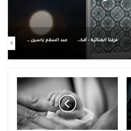
فرقنا الغنائية – أفكار من أجل تاتأسيس
عبد السلام ياسين – الإمام المجدد (ط1)
بين
الدنيا
والآخرة
(6)
عرفتَ
فَالْزَمْ