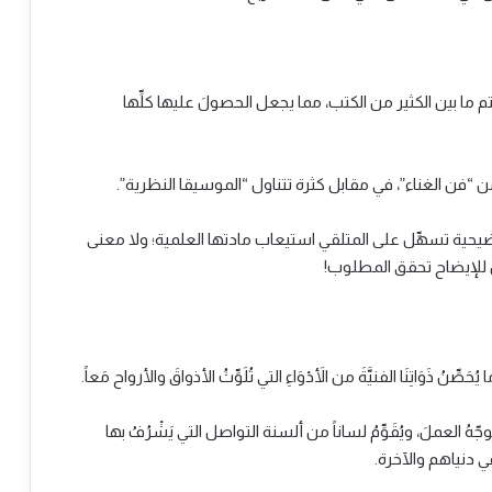
م ما بين الكثير من الكتب، مما يجعل الحصولَ عليها كلِّها
ية تسهِّل على المتلقي استيعاب مادتها العلمية؛ ولا معنى
َ للإيضاح تحقق المطلوب!
وجّهُ العملَ، ويُقَوِّمُ لساناً من ألسنة التواصل التي يَشْرُفُ بها
ي دنياهم والآخرة.